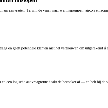
lanten mislopen
t naar aanvragen. Terwijl de vraag naar warmtepompen, airco's en zonne
traag en geeft potentiële klanten niet het vertrouwen om uitgerekend ú e
n een logische aanvraagroute haakt de bezoeker af — en belt hij de vo