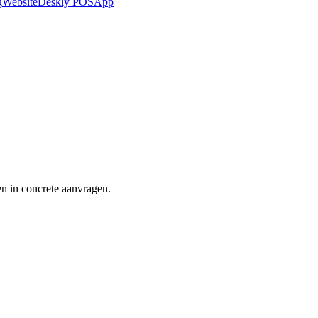
g
Website
Deskly POS
App
en in concrete aanvragen.