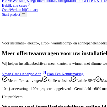
Heevis
Webshop
Knegt International
Configurator
Comcast / RDK
IT &
Bekijk alle cases
Over
Werken bij
Contact
Start project
Voor installatie-, elektro-, airco-, warmtepomp- en zonnepanelenbedri
Meer offerteaanvragen voor uw
installatie
Wij helpen installatiebedrijven meer klanten te winnen met slimme we
Vraag Gratis Analyse Aan
Plan Een Kennismaking
Meer offerteaanvragen
Snelle websites
Lokale SEO
Maa
10+ jaar
ervaring ·
100+
projecten opgeleverd ·
Gemiddeld +60%
mee
Het probleem