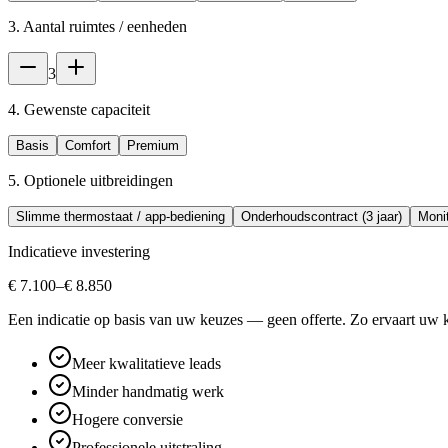
3. Aantal ruimtes / eenheden
3
4. Gewenste capaciteit
Basis
Comfort
Premium
5. Optionele uitbreidingen
Slimme thermostaat / app-bediening
Onderhoudscontract (3 jaar)
Monit
Indicatieve investering
€ 7.100
–
€ 8.850
Een indicatie op basis van uw keuzes — geen offerte. Zo ervaart uw k
Meer kwalitatieve leads
Minder handmatig werk
Hogere conversie
Professionele uitstraling