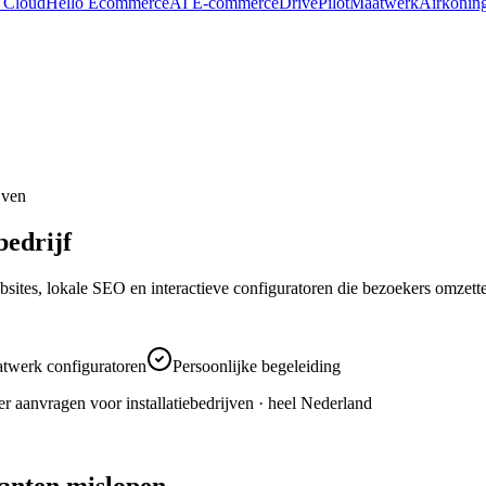
 Cloud
Hello Ecommerce
AI E-commerce
DrivePilot
Maatwerk
Airkonin
jven
bedrijf
bsites, lokale SEO en interactieve configuratoren die bezoekers omzett
twerk configuratoren
Persoonlijke begeleiding
r aanvragen voor installatiebedrijven ·
heel Nederland