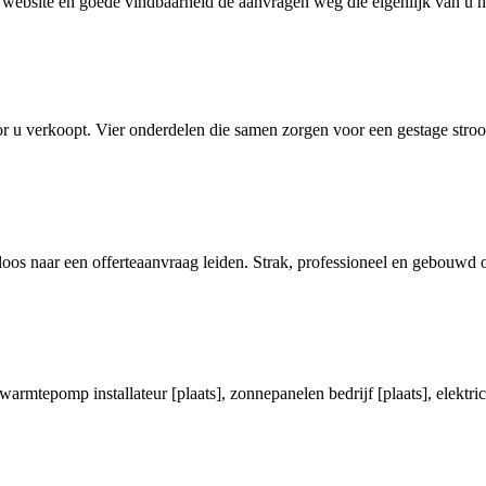
e website en goede vindbaarheid de aanvragen weg die eigenlijk van u 
r u verkoopt. Vier onderdelen die samen zorgen voor een gestage stroo
loos naar een offerteaanvraag leiden. Strak, professioneel en gebouwd 
epomp installateur [plaats], zonnepanelen bedrijf [plaats], elektricien